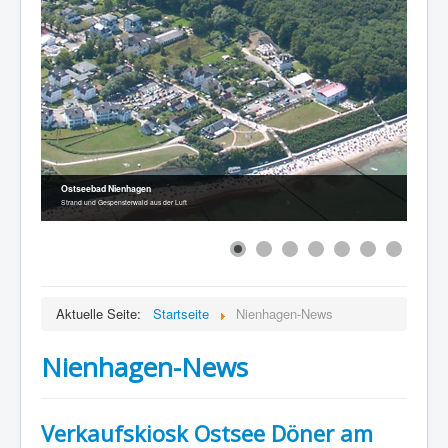
Ostseebad Nienhagen
Strand und Gespensterwald aus der Luft
Aktuelle Seite:
Startseite
Nienhagen-News
Nienhagen-News
Verkaufskiosk Ostsee Döner am