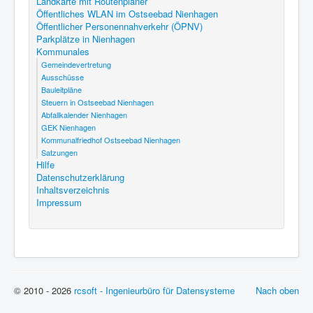
Landkarte mit Routenplaner
Öffentliches WLAN im Ostseebad Nienhagen
Öffentlicher Personennahverkehr (ÖPNV)
Parkplätze in Nienhagen
Kommunales
Gemeindevertretung
Ausschüsse
Bauleitpläne
Steuern in Ostseebad Nienhagen
Abfallkalender Nienhagen
GEK Nienhagen
Kommunalfriedhof Ostseebad Nienhagen
Satzungen
Hilfe
Datenschutzerklärung
Inhaltsverzeichnis
Impressum
© 2010 - 2026
rcsoft - Ingenieurbüro für Datensysteme
Nach oben