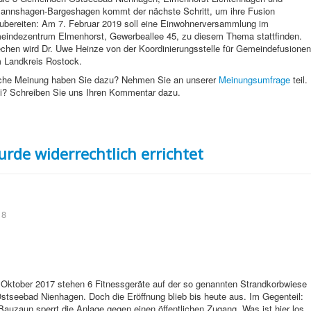
nnshagen-Bargeshagen kommt der nächste Schritt, um ihre Fusion
ubereiten: Am 7. Februar 2019 soll eine Einwohnerversammlung im
indezentrum Elmenhorst, Gewerbeallee 45, zu diesem Thema stattfinden.
chen wird Dr. Uwe Heinze von der Koordinierungsstelle für Gemeindefusionen
 Landkreis Rostock.
che Meinung haben Sie dazu? Nehmen Sie an unserer
Meinungsumfrage
teil.
ei? Schreiben Sie uns Ihren Kommentar dazu.
de widerrechtlich errichtet
18
 Oktober 2017 stehen 6 Fitnessgeräte auf der so genannten Strandkorbwiese
stseebad Nienhagen. Doch die Eröffnung blieb bis heute aus. Im Gegenteil:
Bauzaun sperrt die Anlage gegen einen öffentlichen Zugang. Was ist hier los,