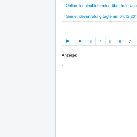
Online-Terminal informiert über freie Unt
Gemeindevertretung tagte am 04.12.20
3
4
5
6
7
Anzeige: