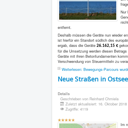
frag
Nur 
Gene
nich
entfernt.
Deshalb müssen die Geräte nun wieder en
ist hierfür ein Standort südlich des eur
ergab, dass die Geräte
€
gekos
26.162,15
für die Umsetzung werden diesen Betrags 
Geräte mit ihren Betonfundamenten kommt
Verschwendung von Steuermitteln zu veran
Weiterlesen: Bewegungs-Parcours wurde 
Neue Straßen in Ostse
Details
Geschrieben von
Reinhard Chmiela
Zuletzt aktualisiert: 16. Oktober 2018
Zugriffe: 4119
Bewertung:
5
/
5
Im n