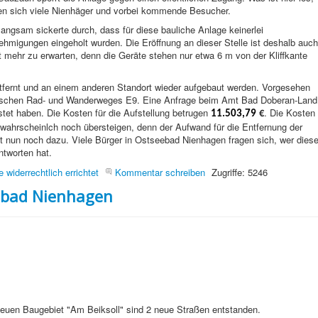
en sich viele Nienhäger und vorbei kommende Besucher.
langsam sickerte durch, dass für diese bauliche Anlage keinerlei
hmigungen eingeholt wurden. Die Eröffnung an dieser Stelle ist deshalb auch
t mehr zu erwarten, denn die Geräte stehen nur etwa 6 m von der Kliffkante
tfernt und an einem anderen Standort wieder aufgebaut werden. Vorgesehen
opäischen Rad- und Wanderweges E9. Eine Anfrage beim Amt Bad Doberan-Land
tet haben. Die Kosten für die Aufstellung betrugen
€
. Die Kosten
11.503,79
wahrscheinlch noch übersteigen, denn der Aufwand für die Entfernung der
 nun noch dazu. Viele Bürger in Ostseebad Nienhagen fragen sich, wer dies
tworten hat.
widerrechtlich errichtet
Kommentar schreiben
Zugriffe: 5246
ebad Nienhagen
euen Baugebiet "Am Beiksoll" sind 2 neue Straßen entstanden.