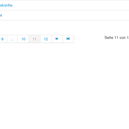
erkünfte
14
Seite 11 von 1
8
...
10
11
12