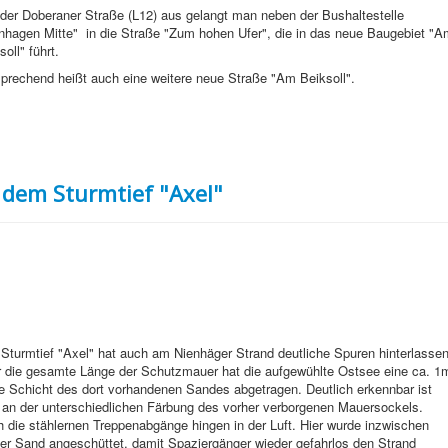
der Doberaner Straße (L12) aus gelangt man neben der Bushaltestelle
nhagen Mitte" in die Straße "Zum hohen Ufer", die in das neue Baugebiet "A
soll" führt.
prechend heißt auch eine weitere neue Straße "Am Beiksoll".
dem Sturmtief "Axel"
Sturmtief "Axel" hat auch am Nienhäger Strand deutliche Spuren hinterlassen
 die gesamte Länge der Schutzmauer hat die aufgewühlte Ostsee eine ca. 1
e Schicht des dort vorhandenen Sandes abgetragen. Deutlich erkennbar ist
 an der unterschiedlichen Färbung des vorher verborgenen Mauersockels.
 die stählernen Treppenabgänge hingen in der Luft. Hier wurde inzwischen
er Sand angeschüttet, damit Spaziergänger wieder gefahrlos den Strand