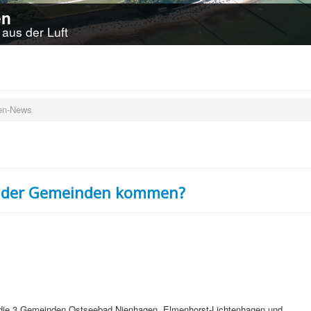
en
aus der Luft
en-News
on der Gemeinden kommen?
die 3 Gemeinden Ostseebad Nienhagen, Elmenhorst-Lichtenhagen und