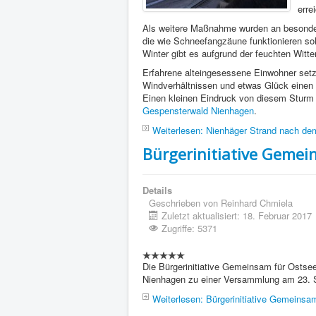
erre
Als weitere Maßnahme wurden an besonders
die wie Schneefangzäune funktionieren sol
Winter gibt es aufgrund der feuchten Witt
Erfahrene alteingesessene Einwohner setz
Windverhältnissen und etwas Glück einen 
Einen kleinen Eindruck von diesem Sturm
Gespensterwald Nienhagen
.
Weiterlesen: Nienhäger Strand nach dem
Bürgerinitiative Gemei
Details
Geschrieben von
Reinhard Chmiela
Zuletzt aktualisiert: 18. Februar 2017
Zugriffe: 5371
Die Bürgerinitiative Gemeinsam für Ostse
Nienhagen zu einer Versammlung am 23. S
Weiterlesen: Bürgerinitiative Gemeinsa