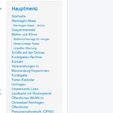
Hauptmenü
m
Startseite
Nienhagen-News
Nienhagen-News - Archiv
Gespensterwald
Wetter und Klima
Wettervorhersage für morgen
Niederschlags-Radar
Unwetter-Warnung
Schiffe auf der Ostsee
Kurabgaben-Rechner
Kontakt
Veranstaltungen in
Mecklenburg-Vorpommern
Kurabgabe
Ferien-Kalender
Umfragen
Interessante Links
.
Landkarte mit Routenplaner
m
Öffentliches WLAN im
Ostseebad Nienhagen
Öffentlicher
Personennahverkehr (ÖPNV)