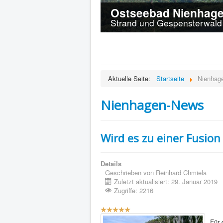
Ostseebad Nienhag
Strand und Gespensterwald 
Aktuelle Seite:
Startseite
Nienhag
Nienhagen-News
Wird es zu einer Fusi
Details
Geschrieben von
Reinhard Chmiela
Zuletzt aktualisiert: 29. Januar 2019
Zugriffe: 2216
Bewertung:
5
/
5
Für 