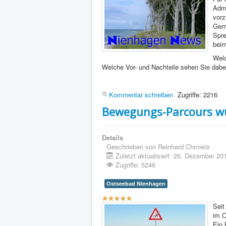
Adma
vorz
Geme
Spre
beim
Wel
Welche Vor- und Nachteile sehen Sie dab
Kommentar schreiben
Zugriffe: 2216
Bewegungs-Parcours wur
Details
Geschrieben von
Reinhard Chmiela
Zuletzt aktualisiert: 26. Dezember 20
Zugriffe: 5246
Ostseebad Nienhagen
Bewertung:
5
/
5
Seit
im O
Ein 