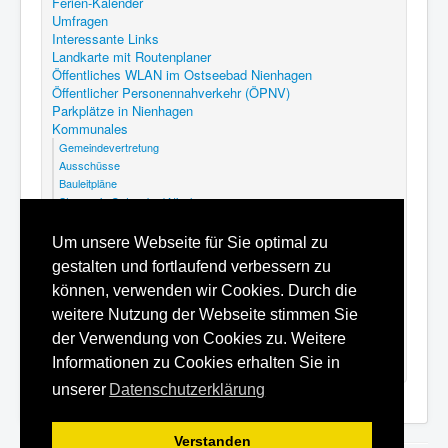
Ferien-Kalender
Umfragen
Interessante Links
Landkarte mit Routenplaner
Öffentliches WLAN im Ostseebad Nienhagen
Öffentlicher Personennahverkehr (ÖPNV)
Parkplätze in Nienhagen
Kommunales
Gemeindevertretung
Ausschüsse
Bauleitpläne
Steuern in Ostseebad Nienhagen
Abfallkalender Nienhagen
GEK Nienhagen
Um unsere Webseite für Sie optimal zu
Kommunalfriedhof Ostseebad Nienhagen
gestalten und fortlaufend verbessern zu
Satzungen
Hilfe
können, verwenden wir Cookies. Durch die
Datenschutzerklärung
weitere Nutzung der Webseite stimmen Sie
Inhaltsverzeichnis
der Verwendung von Cookies zu. Weitere
Impressum
Informationen zu Cookies erhalten Sie in
unserer
Datenschutzerklärung
Verstanden