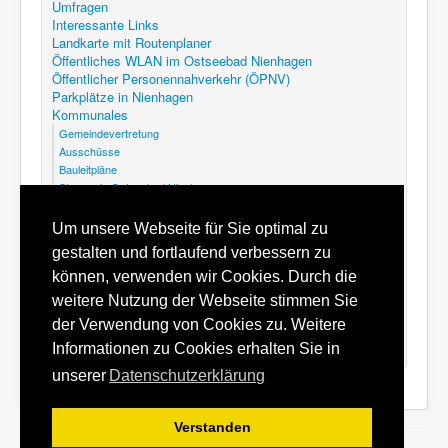
Umfragen
Interessante Links
Landkarte mit Routenplaner
Öffentliches WLAN im Ostseebad Nienhagen
Öffentlicher Personennahverkehr (ÖPNV)
Parkplätze in Nienhagen
Kommunales
Gemeindevertretung
Ausschüsse
Bauleitpläne
Steuern in Ostseebad Nienhagen
Abfallkalender Nienhagen
GEK Nienhagen
Um unsere Webseite für Sie optimal zu
Kommunalfriedhof Ostseebad Nienhagen
gestalten und fortlaufend verbessern zu
Satzungen
Hilfe
können, verwenden wir Cookies. Durch die
Datenschutzerklärung
weitere Nutzung der Webseite stimmen Sie
Inhaltsverzeichnis
der Verwendung von Cookies zu. Weitere
Impressum
Informationen zu Cookies erhalten Sie in
unserer
Datenschutzerklärung
Verstanden