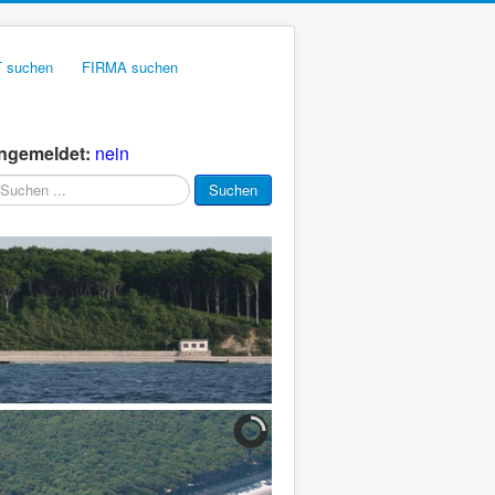
 suchen
FIRMA suchen
ngemeldet:
nein
chen
Suchen