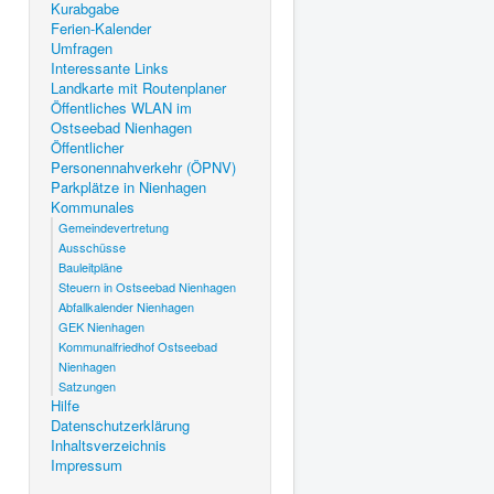
Kurabgabe
Ferien-Kalender
Umfragen
Interessante Links
Landkarte mit Routenplaner
Öffentliches WLAN im
Ostseebad Nienhagen
Öffentlicher
Personennahverkehr (ÖPNV)
Parkplätze in Nienhagen
Kommunales
Gemeindevertretung
Ausschüsse
Bauleitpläne
Steuern in Ostseebad Nienhagen
Abfallkalender Nienhagen
GEK Nienhagen
Kommunalfriedhof Ostseebad
Nienhagen
Satzungen
Hilfe
Datenschutzerklärung
Inhaltsverzeichnis
Impressum