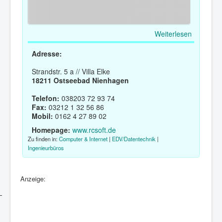
Weiterlesen
Adresse:
Strandstr. 5 a // Villa Elke
18211 Ostseebad Nienhagen
Telefon:
038203 72 93 74
Fax:
03212 1 32 56 86
Mobil:
0162 4 27 89 02
Homepage:
www.rcsoft.de
Zu finden in:
Computer & Internet
|
EDV/Datentechnik
|
Ingenieurbüros
Anzeige: