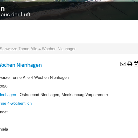
en
aus der Luft
 Schwarze Tonne Alle 4 Wochen Nienhagen
 Wochen Nienhagen
warze Tonne Alle 4 Wochen Nienhagen
 2026
ienhagen
- Ostseebad Nienhagen, Mecklenburg-Vorpommern
nne 4-wöchentlich
ndet
miela