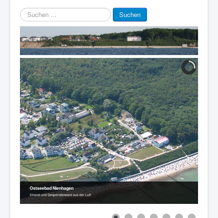
Suchen
Suchen
...
Ostseebad Nienhagen
Strand und Gespensterwald aus der Luft