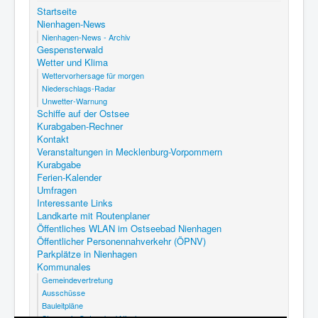
Startseite
Nienhagen-News
Nienhagen-News - Archiv
Gespensterwald
Wetter und Klima
Wettervorhersage für morgen
Niederschlags-Radar
Unwetter-Warnung
Schiffe auf der Ostsee
Kurabgaben-Rechner
Kontakt
Veranstaltungen in Mecklenburg-Vorpommern
Kurabgabe
Ferien-Kalender
Umfragen
Interessante Links
Landkarte mit Routenplaner
Öffentliches WLAN im Ostseebad Nienhagen
Öffentlicher Personennahverkehr (ÖPNV)
Parkplätze in Nienhagen
Kommunales
Gemeindevertretung
Ausschüsse
Bauleitpläne
Steuern in Ostseebad Nienhagen