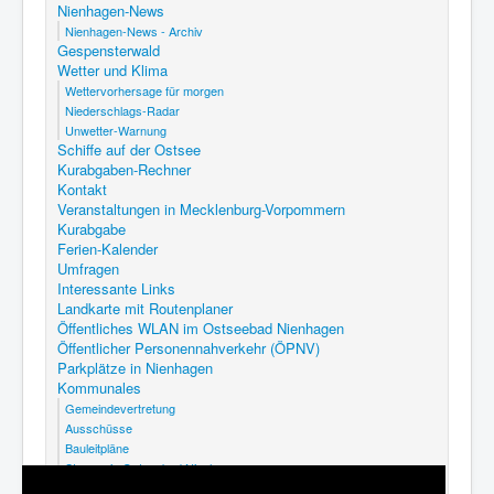
Nienhagen-News
Nienhagen-News - Archiv
Gespensterwald
Wetter und Klima
Wettervorhersage für morgen
Niederschlags-Radar
Unwetter-Warnung
Schiffe auf der Ostsee
Kurabgaben-Rechner
Kontakt
Veranstaltungen in Mecklenburg-Vorpommern
Kurabgabe
Ferien-Kalender
Umfragen
Interessante Links
Landkarte mit Routenplaner
Öffentliches WLAN im Ostseebad Nienhagen
Öffentlicher Personennahverkehr (ÖPNV)
Parkplätze in Nienhagen
Kommunales
Gemeindevertretung
Ausschüsse
Bauleitpläne
Steuern in Ostseebad Nienhagen
Abfallkalender Nienhagen