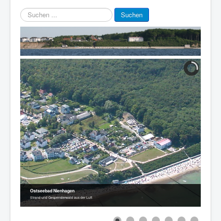
Suchen
Suchen
...
Ostseebad Nienhagen
Strand und Gespensterwald aus der Luft