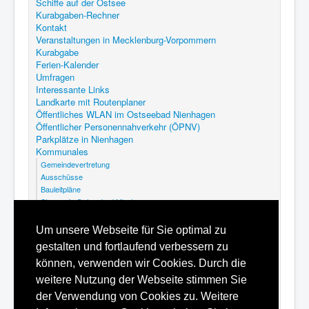
Schiffe auf der Ostsee
Kurabgaben-Rechner
Kontakt
Veranstaltungen in Mecklenburg-Vorpommern
Kurabgabe
Ferien-Kalender
Umfragen
Interessante Links
Landkarte mit Routenplaner
Öffentliches WLAN im Ostseebad Nienhagen
Öffentlicher Personennahverkehr (ÖPNV)
Parkplätze in Nienhagen
Kommunales
Gemeindevertretung
Ausschüsse
Bauleitpläne
Steuern in Ostseebad Nienhagen
Abfallkalender Nienhagen
GEK Nienhagen
Um unsere Webseite für Sie optimal zu
Kommunalfriedhof Ostseebad Nienhagen
gestalten und fortlaufend verbessern zu
Satzungen
Hilfe
können, verwenden wir Cookies. Durch die
Datenschutzerklärung
weitere Nutzung der Webseite stimmen Sie
Inhaltsverzeichnis
der Verwendung von Cookies zu. Weitere
Impressum