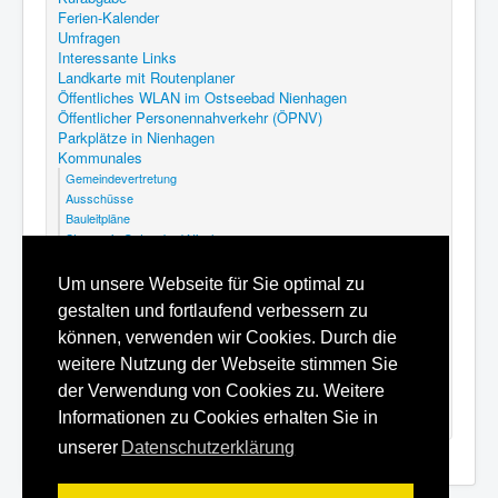
Ferien-Kalender
Umfragen
Interessante Links
Landkarte mit Routenplaner
Öffentliches WLAN im Ostseebad Nienhagen
Öffentlicher Personennahverkehr (ÖPNV)
Parkplätze in Nienhagen
Kommunales
Gemeindevertretung
Ausschüsse
Bauleitpläne
Steuern in Ostseebad Nienhagen
Abfallkalender Nienhagen
GEK Nienhagen
Um unsere Webseite für Sie optimal zu
Kommunalfriedhof Ostseebad Nienhagen
gestalten und fortlaufend verbessern zu
Satzungen
Hilfe
können, verwenden wir Cookies. Durch die
Datenschutzerklärung
weitere Nutzung der Webseite stimmen Sie
Inhaltsverzeichnis
der Verwendung von Cookies zu. Weitere
Impressum
Informationen zu Cookies erhalten Sie in
unserer
Datenschutzerklärung