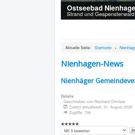
Ostseebad Nienhag
Strand und Gespensterwald 
Aktuelle Seite:
Startseite
Nienhag
Nienhagen-News
Nienhäger Gemeindever
Details
Geschrieben von
Reinhard Chmiela
Zuletzt aktualisiert: 01. August 2025
Zugriffe: 796
Bitte
bewerten