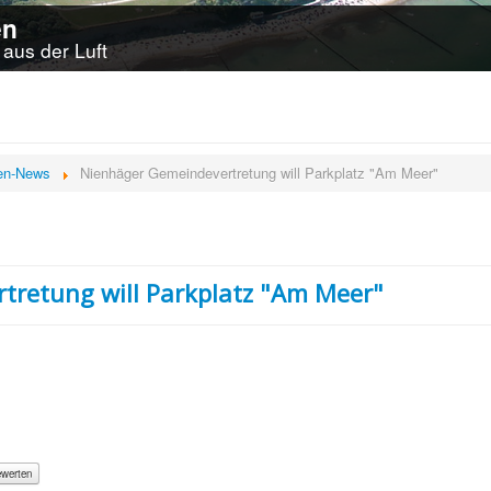
en
aus der Luft
en-News
Nienhäger Gemeindevertretung will Parkplatz "Am Meer"
tretung will Parkplatz "Am Meer"