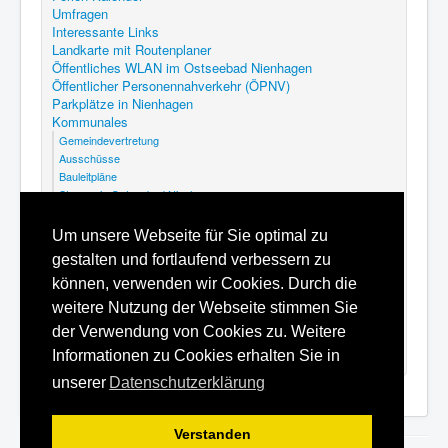
Umfragen
Interessante Links
Landkarte mit Routenplaner
Öffentliches WLAN im Ostseebad Nienhagen
Öffentlicher Personennahverkehr (ÖPNV)
Parkplätze in Nienhagen
Kommunales
Gemeindevertretung
Ausschüsse
Bauleitpläne
Steuern in Ostseebad Nienhagen
Abfallkalender Nienhagen
GEK Nienhagen
Um unsere Webseite für Sie optimal zu
Kommunalfriedhof Ostseebad Nienhagen
gestalten und fortlaufend verbessern zu
Satzungen
Hilfe
können, verwenden wir Cookies. Durch die
Datenschutzerklärung
weitere Nutzung der Webseite stimmen Sie
Inhaltsverzeichnis
der Verwendung von Cookies zu. Weitere
Impressum
Informationen zu Cookies erhalten Sie in
unserer
Datenschutzerklärung
Verstanden