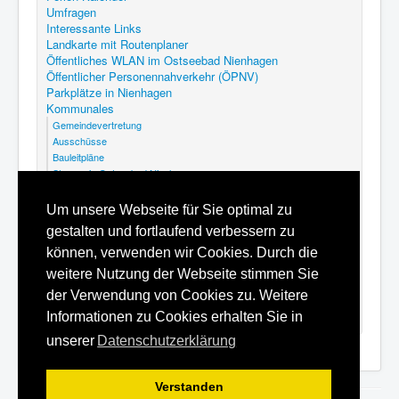
Umfragen
Interessante Links
Landkarte mit Routenplaner
Öffentliches WLAN im Ostseebad Nienhagen
Öffentlicher Personennahverkehr (ÖPNV)
Parkplätze in Nienhagen
Kommunales
Gemeindevertretung
Ausschüsse
Bauleitpläne
Steuern in Ostseebad Nienhagen
Abfallkalender Nienhagen
GEK Nienhagen
Um unsere Webseite für Sie optimal zu
Kommunalfriedhof Ostseebad Nienhagen
gestalten und fortlaufend verbessern zu
Satzungen
Hilfe
können, verwenden wir Cookies. Durch die
Datenschutzerklärung
weitere Nutzung der Webseite stimmen Sie
Inhaltsverzeichnis
der Verwendung von Cookies zu. Weitere
Impressum
Informationen zu Cookies erhalten Sie in
unserer
Datenschutzerklärung
Verstanden