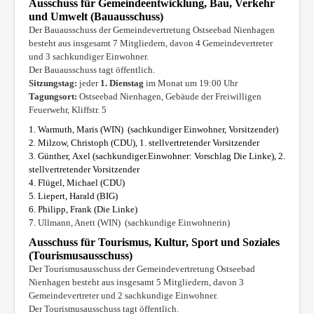
Ausschuss für Gemeindeentwicklung, Bau, Verkehr
und Umwelt (Bauausschuss)
Der Bauausschuss der Gemeindevertretung Ostseebad Nienhagen
besteht aus insgesamt 7 Mitgliedern,
davon 4 Gemeindevertreter
und 3 sachkundiger Einwohner.
Der Bauausschuss tagt öffentlich.
Sitzungstag:
jeder
1. Dienstag
im Monat um 19:00 Uhr
Tagungsort:
Ostseebad Nienhagen
,
Gebäude der Freiwilligen
Feuerwehr, Kliffstr. 5
1.
Warmuth
, Maris (WIN) (sachkundiger Einwohner, Vorsitzender)
2. Milzow, Christoph (CDU),
1. stellvertretender Vorsitzender
3.
Günther,
Axel (sachkundiger.Einwohner: Vorschlag Die Linke), 2
.
stellvertretender Vorsitzender
4. Flügel
,
Michael (CDU
)
5. Liepert, Harald (BIG)
6.
Philipp
,
Frank (Die Linke)
7.
Ullmann
, Anett (WIN) (sachkundige Einwohnerin)
Ausschuss für Tourismus, Kultur, Sport und Soziales
(Tourismusausschuss)
Der Tourismusausschuss der Gemeindevertretung Ostseebad
Nienhagen besteht aus insgesamt 5 Mitgliedern,
davon 3
Gemeindevertreter und 2 sachkundige Einwohner.
Der Tourismusausschuss tagt öffentlich.