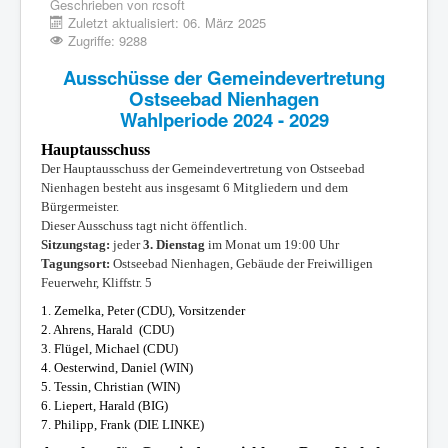
Geschrieben von
rcsoft
Zuletzt aktualisiert: 06. März 2025
Zugriffe: 9288
Ausschüsse der Gemeindevertretung
Ostseebad Nienhagen
Wahlperiode 2024 - 2029
Hauptausschuss
Der Hauptausschuss der Gemeindevertretung von Ostseebad
Nienhagen besteht aus insgesamt 6 Mitgliedern und dem
Bürgermeister.
Dieser Ausschuss tagt nicht öffentlich.
Sitzungstag:
jeder
3. Dienstag
im Monat um 19:00 Uhr
Tagungsort:
Ostseebad Nienhagen,
Gebäude der Freiwilligen
Feuerwehr, Kliffstr. 5
1.
Zemelka, Peter (CDU)
, Vorsitzender
2.
Ahrens
, Harald (CDU
)
3. Flügel, Michael (CDU)
4.
Oesterwind
, Daniel (WIN)
5. Tessin, Christian (WIN)
6.
Liepert
, Harald (BIG)
7. Philipp, Frank (DIE LINKE)