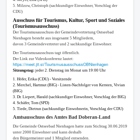
5. Milzow, Christoph (sachkundiger Einwohner, Vorschlag der
CDU)
Ausschuss für Tourismus, Kultur, Sport und Soziales
(Tourismusausschuss)
Der Tourismusausschuss der Gemeindevertretung Ostseebad
Nienhagen besteht aus insgesamt 5 Mitgliedern,
davon 3 Gemeindevertreter und 2 sachkundige Einwohner.
Der Tourismusausschuss tagt öffentlich.
Der Link zur Videokonferenz lautet:
https://meet.jit.si/TourismusausschussOBNienhagen
Sitzungstag:
jeder 2. Dienstag im Monat um 19:00 Uhr
1. Höfer, Erika (CDU)
- Vorsitzende
2. Merchel, Hartmut (BIG) - Listen-Nachfolger von Kersten, Vivian
(BIG)
3. Dr. Liepert, Harald (sachkundiger Einwohner, Vorschlag der BIG)
4. Schäfer, Tom (SPD)
5. Tiede, Dietrun (sachkundige Einwohnerin, Vorschlag der CDU)
Amtsausschuss des Amtes Bad Doberan-Land
Die Gemeinde Ostseebad Nienhagen hatte zum Stichtag 30.06.2019
unter 2000 Einwohner und kann deshalb
den Bürgermeister und 1 Mitglied entsenden.