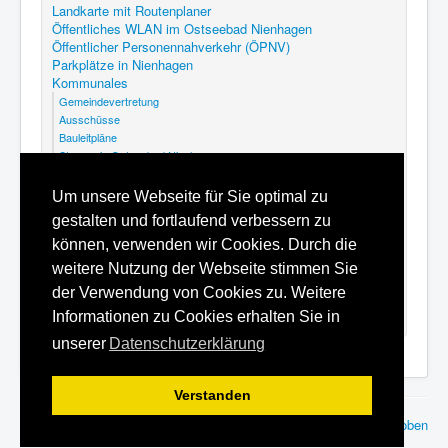
Landkarte mit Routenplaner
Öffentliches WLAN im Ostseebad Nienhagen
Öffentlicher Personennahverkehr (ÖPNV)
Parkplätze in Nienhagen
Kommunales
Gemeindevertretung
Ausschüsse
Bauleitpläne
Steuern in Ostseebad Nienhagen
Abfallkalender Nienhagen
GEK Nienhagen
Um unsere Webseite für Sie optimal zu
Kommunalfriedhof Ostseebad Nienhagen
gestalten und fortlaufend verbessern zu
Satzungen
Hilfe
können, verwenden wir Cookies. Durch die
Datenschutzerklärung
weitere Nutzung der Webseite stimmen Sie
Inhaltsverzeichnis
der Verwendung von Cookies zu. Weitere
Impressum
Informationen zu Cookies erhalten Sie in
unserer
Datenschutzerklärung
Verstanden
© 2010 - 2026
rcsoft - Ingenieurbüro für Datensysteme
Nach oben