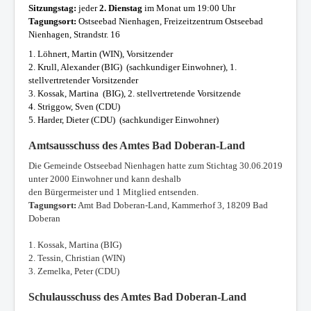
Sitzungstag:
jeder
2. Dienstag
im Monat um 19:00 Uhr
Tagungsort:
Ostseebad Nienhagen
, Freizeitzentrum Ostseebad
Nienhagen, Strandstr. 16
1.
Löhnert
, Martin (WIN), Vorsitzender
2.
Krull
, Alexander (BIG) (
sachkundiger Einwohner
), 1.
stellvertretender Vorsitzender
3.
Kossa
k, Martina (BIG), 2
. stellvertretende Vorsitzende
4. Striggow, Sven (CDU)
5.
Harder
, Dieter (CDU) (sachkundiger Einwohner)
Amtsausschuss des Amtes Bad Doberan-Land
Die Gemeinde Ostseebad Nienhagen hatte zum Stichtag 30.06.2019
unter 2000 Einwohner und kann deshalb
den Bürgermeister und 1 Mitglied entsenden.
Tagungsort:
Amt Bad Doberan-Land, Kammerhof 3, 18209 Bad
Doberan
1.
Kossak, Martina (BIG)
2. Tessin, Christian (WIN)
3. Zemelka, Peter (CDU)
Schulausschuss des Amtes Bad Doberan-Land