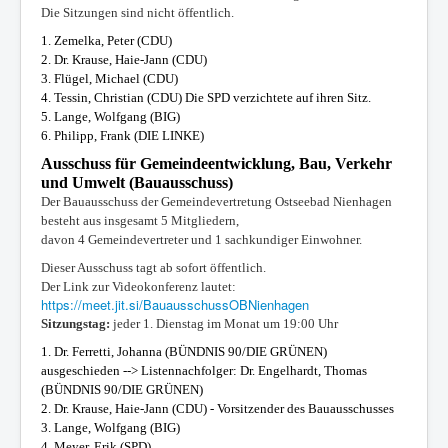
Die Sitzungen sind nicht öffentlich.
1.
Zemelka, Peter (CDU)
2. Dr. Krause, Haie-Jann (CDU
)
3. Flügel, Michael (CDU)
4. Tessin, Christian (CDU)
Die SPD verzichtete auf ihren Sitz.
5. Lange, Wolfgang (
BIG)
6. Philipp, Frank (DIE LINKE)
Ausschuss für Gemeindeentwicklung, Bau, Verkehr
und Umwelt (Bauausschuss)
Der Bauausschuss der Gemeindevertretung Ostseebad Nienhagen
besteht aus insgesamt 5 Mitgliedern,
davon 4 Gemeindevertreter und 1 sachkundiger Einwohner.
Dieser Ausschuss tagt ab sofort öffentlich.
Der Link zur Videokonferenz lautet:
https://meet.jit.si/BauausschussOBNienhagen
Sitzungstag:
jeder 1. Dienstag im Monat um 19:00 Uhr
1. Dr. Ferretti, Johanna (BÜNDNIS 90/DIE GRÜNEN)
ausgeschieden --> Listennachfolger: Dr. Engelhardt, Thomas
(BÜNDNIS 90/DIE GRÜNEN)
2.
Dr. Krause, Haie-Jann (CDU
) - Vorsitzender des Bauausschusses
3. Lange, Wolfgang
(BIG)
4. Meyer, Erik (SPD)