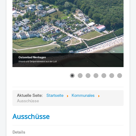
Ostseebad Nienhagen
Strand und Gespensterwald aus der Luft
Aktuelle Seite:
Startseite
Kommunales
Ausschüsse
Ausschüsse
Details