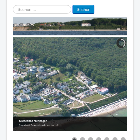
Suchen
Suchen
...
Ostseebad Nienhagen
Strand und Gespensterwald aus der Luft