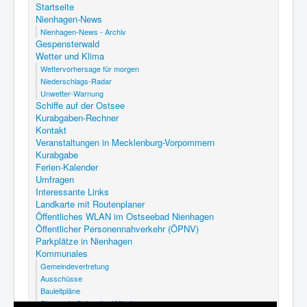
Startseite
Nienhagen-News
Nienhagen-News - Archiv
Gespensterwald
Wetter und Klima
Wettervorhersage für morgen
Niederschlags-Radar
Unwetter-Warnung
Schiffe auf der Ostsee
Kurabgaben-Rechner
Kontakt
Veranstaltungen in Mecklenburg-Vorpommern
Kurabgabe
Ferien-Kalender
Umfragen
Interessante Links
Landkarte mit Routenplaner
Öffentliches WLAN im Ostseebad Nienhagen
Öffentlicher Personennahverkehr (ÖPNV)
Parkplätze in Nienhagen
Kommunales
Gemeindevertretung
Ausschüsse
Bauleitpläne
Steuern in Ostseebad Nienhagen