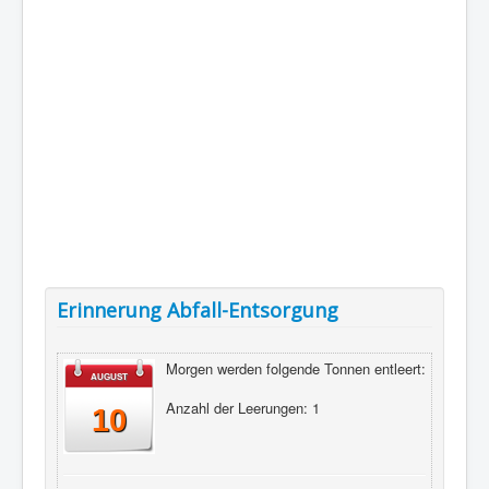
Erinnerung Abfall-Entsorgung
Morgen werden folgende Tonnen entleert:
AUGUST
Anzahl der Leerungen: 1
10