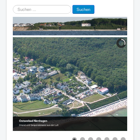
Suchen
Suchen
...
Ostseebad Nienhagen
Strand und Gespensterwald aus der Luft