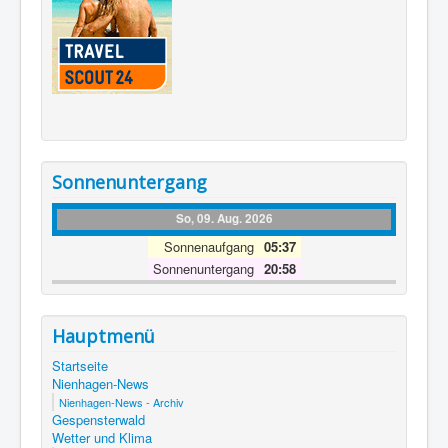
Sonnenuntergang
So, 09. Aug. 2026
Sonnenaufgang
05:37
Sonnenuntergang
20:58
Hauptmenü
Startseite
Nienhagen-News
Nienhagen-News - Archiv
Gespensterwald
Wetter und Klima