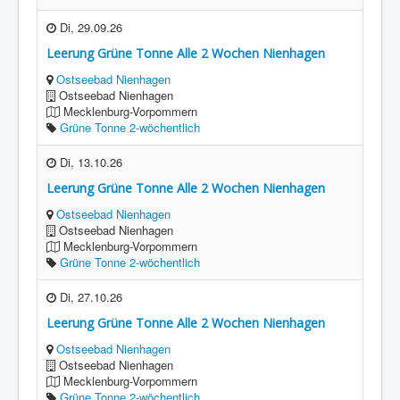
Di, 29.09.26
Leerung Grüne Tonne Alle 2 Wochen Nienhagen
Ostseebad Nienhagen
Ostseebad Nienhagen
Mecklenburg-Vorpommern
Grüne Tonne 2-wöchentlich
Di, 13.10.26
Leerung Grüne Tonne Alle 2 Wochen Nienhagen
Ostseebad Nienhagen
Ostseebad Nienhagen
Mecklenburg-Vorpommern
Grüne Tonne 2-wöchentlich
Di, 27.10.26
Leerung Grüne Tonne Alle 2 Wochen Nienhagen
Ostseebad Nienhagen
Ostseebad Nienhagen
Mecklenburg-Vorpommern
Grüne Tonne 2-wöchentlich