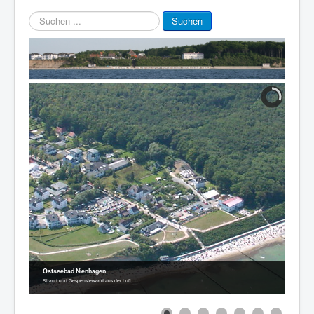
Suchen
Suchen
...
Ostseebad Nienhagen
Strand und Gespensterwald aus der Luft