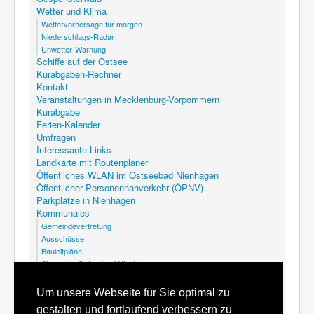
Wetter und Klima
Wettervorhersage für morgen
Niederschlags-Radar
Unwetter-Warnung
Schiffe auf der Ostsee
Kurabgaben-Rechner
Kontakt
Veranstaltungen in Mecklenburg-Vorpommern
Kurabgabe
Ferien-Kalender
Umfragen
Interessante Links
Landkarte mit Routenplaner
Öffentliches WLAN im Ostseebad Nienhagen
Öffentlicher Personennahverkehr (ÖPNV)
Parkplätze in Nienhagen
Kommunales
Gemeindevertretung
Ausschüsse
Bauleitpläne
Steuern in Ostseebad Nienhagen
Abfallkalender Nienhagen
GEK Nienhagen
Um unsere Webseite für Sie optimal zu
Kommunalfriedhof Ostseebad Nienhagen
gestalten und fortlaufend verbessern zu
Satzungen