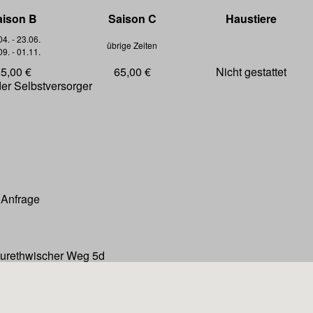
aison B
Saison C
Haustiere
04. - 23.06.
übrige Zeiten
09. - 01.11.
5,00 €
65,00 €
Nicht gestattet
er Selbstversorger
 Anfrage
urethwischer Weg 5d