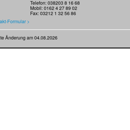
Telefon: 038203 8 16 68
Mobil: 0162 4 27 89 02
Fax: 03212 1 32 56 86
akt-Formular >
zte Änderung am 04.08.2026