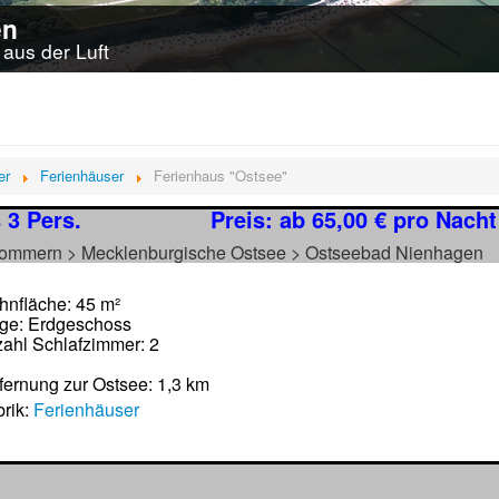
en
aus der Luft
er
Ferienhäuser
Ferienhaus "Ostsee"
 3 Pers.
Preis: ab 65,00 € pro Nacht
pommern > Mecklenburgische Ostsee > Ostseebad Nienhagen
nfläche: 45 m²
ge: Erdgeschoss
ahl Schlafzimmer: 2
fernung zur Ostsee: 1,3 km
rik:
Ferienhäuser