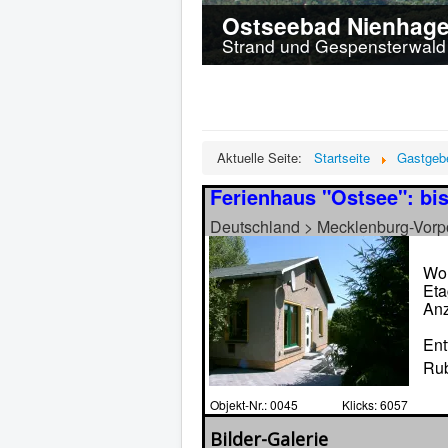
Ostseebad Nienhag
Strand und Gespensterwald 
Aktuelle Seite:
Startseite
Gastgeb
Ferienhaus "Ostsee": bis
Deutschland > Mecklenburg-Vor
Woh
Eta
Anz
Ent
Rub
Objekt-Nr.: 0045
Klicks: 6057
Bilder-Galerie