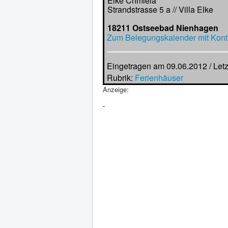
Elke Chmiela
Strandstrasse 5 a // Villa Elke
18211 Ostseebad Nienhagen
Zum Belegungskalender mit Kont
Eingetragen am 09.06.2012 / Let
Rubrik:
Ferienhäuser
Anzeige: