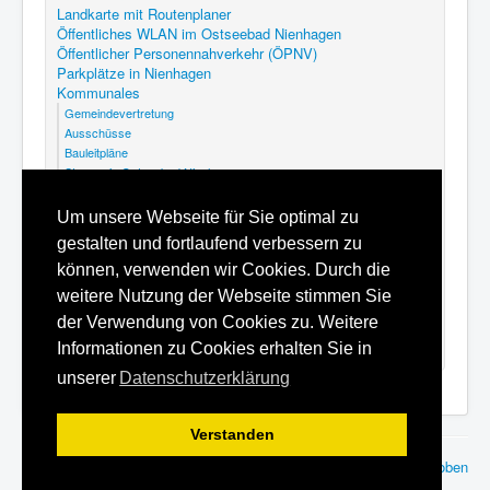
Landkarte mit Routenplaner
Öffentliches WLAN im Ostseebad Nienhagen
Öffentlicher Personennahverkehr (ÖPNV)
Parkplätze in Nienhagen
Kommunales
Gemeindevertretung
Ausschüsse
Bauleitpläne
Steuern in Ostseebad Nienhagen
Abfallkalender Nienhagen
GEK Nienhagen
Um unsere Webseite für Sie optimal zu
Kommunalfriedhof Ostseebad Nienhagen
gestalten und fortlaufend verbessern zu
Satzungen
Hilfe
können, verwenden wir Cookies. Durch die
Datenschutzerklärung
weitere Nutzung der Webseite stimmen Sie
Inhaltsverzeichnis
der Verwendung von Cookies zu. Weitere
Impressum
Informationen zu Cookies erhalten Sie in
unserer
Datenschutzerklärung
Verstanden
© 2010 - 2026
rcsoft - Ingenieurbüro für Datensysteme
Nach oben