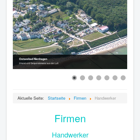
Ostseebad Nienhagen
Strand und Gespensterwald aus der Luft
Aktuelle Seite:
Startseite
Firmen
Handwerker
Firmen
Handwerker