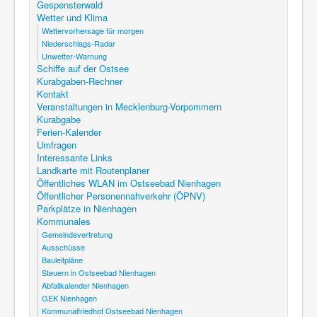
Gespensterwald
Wetter und Klima
Wettervorhersage für morgen
Niederschlags-Radar
Unwetter-Warnung
Schiffe auf der Ostsee
Kurabgaben-Rechner
Kontakt
Veranstaltungen in Mecklenburg-Vorpommern
Kurabgabe
Ferien-Kalender
Umfragen
Interessante Links
Landkarte mit Routenplaner
Öffentliches WLAN im Ostseebad Nienhagen
Öffentlicher Personennahverkehr (ÖPNV)
Parkplätze in Nienhagen
Kommunales
Gemeindevertretung
Ausschüsse
Bauleitpläne
Steuern in Ostseebad Nienhagen
Abfallkalender Nienhagen
GEK Nienhagen
Kommunalfriedhof Ostseebad Nienhagen