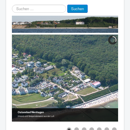
Suchen
Suchen
...
Ostseebad Nienhagen
Strand und Gespensterwald aus der Luft