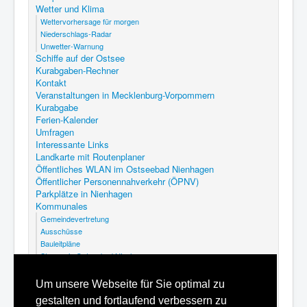
Wetter und Klima
Wettervorhersage für morgen
Niederschlags-Radar
Unwetter-Warnung
Schiffe auf der Ostsee
Kurabgaben-Rechner
Kontakt
Veranstaltungen in Mecklenburg-Vorpommern
Kurabgabe
Ferien-Kalender
Umfragen
Interessante Links
Landkarte mit Routenplaner
Öffentliches WLAN im Ostseebad Nienhagen
Öffentlicher Personennahverkehr (ÖPNV)
Parkplätze in Nienhagen
Kommunales
Gemeindevertretung
Ausschüsse
Bauleitpläne
Steuern in Ostseebad Nienhagen
Abfallkalender Nienhagen
GEK Nienhagen
Um unsere Webseite für Sie optimal zu
Kommunalfriedhof Ostseebad Nienhagen
gestalten und fortlaufend verbessern zu
Satzungen