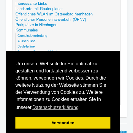
Interessante Links
Landkarte mit Routenplaner
Öffentliches WLAN im Ostseebad Nienhagen
Öffentlicher Personennahverkehr (ÖPNV)
Parkplätze in Nienhagen
Kommunales
Gemeindevertretung
Ausschüsse
Bauleitpläne
Steuern in Ostseebad Nienhagen
Abfallkalender Nienhagen
GEK Nienhagen
Um unsere Webseite für Sie optimal zu
Kommunalfriedhof Ostseebad Nienhagen
gestalten und fortlaufend verbessern zu
Satzungen
Hilfe
können, verwenden wir Cookies. Durch die
Datenschutzerklärung
weitere Nutzung der Webseite stimmen Sie
Inhaltsverzeichnis
der Verwendung von Cookies zu. Weitere
Impressum
Informationen zu Cookies erhalten Sie in
unserer
Datenschutzerklärung
Verstanden
© 2010 - 2026
rcsoft - Ingenieurbüro für Datensysteme
Nach oben