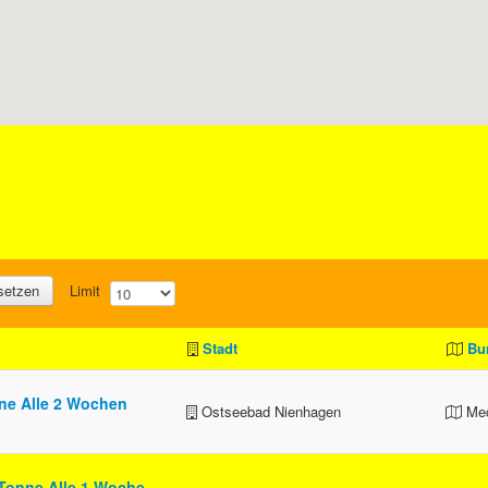
setzen
Limit
Stadt
Bu
ne Alle 2 Wochen
Ostseebad Nienhagen
Mec
Tonne Alle 1 Woche